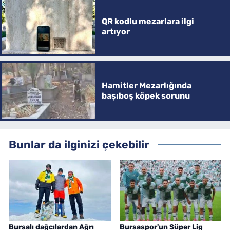
QR kodlu mezarlara ilgi
artıyor
Hamitler Mezarlığında
başıboş köpek sorunu
Bunlar da ilginizi çekebilir
Bursalı dağcılardan Ağrı
Bursaspor'un Süper Lig