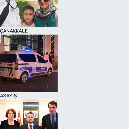
SAĞLIK
TV REHBERİ
ÇANAKKALE
ASAYİŞ