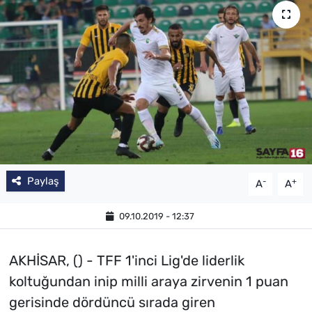
Paylaş
-
+
A
A
09.10.2019 - 12:37
AKHİSAR, () - TFF 1'inci Lig'de liderlik
koltuğundan inip milli araya zirvenin 1 puan
gerisinde dördüncü sırada giren