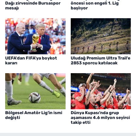
Dağı zirvesinde Bursaspor
öncesi son engeli 1. Lig
mesajı
başlıyor
UEFA'dan FIFA'ya boykot
Uludağ Premium Ultra Trail'e
kararı
2853 sporcu katılacak
Bölgesel Amatör Lig'in ismi
Dünya Kupası'nda grup
değişti
aşamasını 4.6 milyon seyirci
takip etti