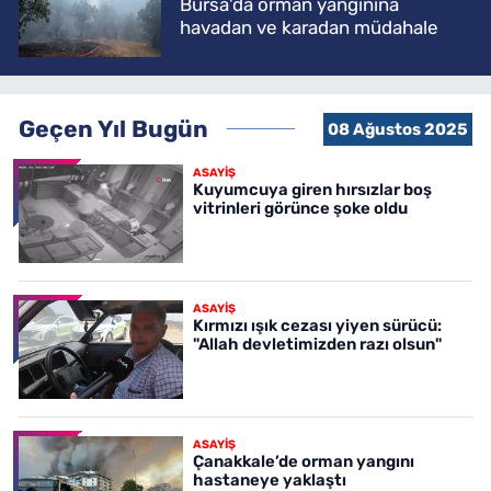
Bursa'da orman yangınına
havadan ve karadan müdahale
Geçen Yıl Bugün
08 Ağustos 2025
ASAYİŞ
Kuyumcuya giren hırsızlar boş
vitrinleri görünce şoke oldu
ASAYİŞ
Kırmızı ışık cezası yiyen sürücü:
"Allah devletimizden razı olsun"
ASAYİŞ
Çanakkale’de orman yangını
hastaneye yaklaştı