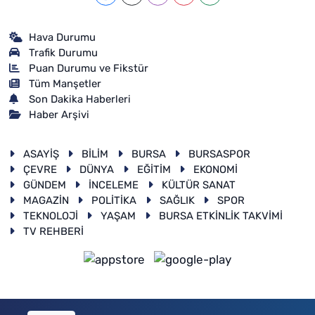
Hava Durumu
Trafik Durumu
Puan Durumu ve Fikstür
Tüm Manşetler
Son Dakika Haberleri
Haber Arşivi
ASAYİŞ
BİLİM
BURSA
BURSASPOR
ÇEVRE
DÜNYA
EĞİTİM
EKONOMİ
GÜNDEM
İNCELEME
KÜLTÜR SANAT
MAGAZİN
POLİTİKA
SAĞLIK
SPOR
TEKNOLOJİ
YAŞAM
BURSA ETKİNLİK TAKVİMİ
TV REHBERİ