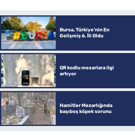
Bursa, Türkiye’nin En
Gelişmiş 6. İli Oldu
QR kodlu mezarlara ilgi
artıyor
Hamitler Mezarlığında
başıboş köpek sorunu