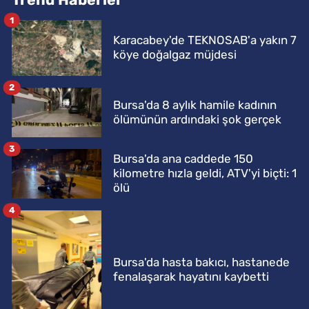
1
Karacabey'de TEKNOSAB'a yakın 7
köye doğalgaz müjdesi
2
Bursa'da 8 aylık hamile kadının
ölümünün ardındaki şok gerçek
3
Bursa'da ana caddede 150
kilometre hızla geldi, ATV'yi biçti: 1
ölü
4
Bursa'da hasta bakıcı, hastanede
fenalaşarak hayatını kaybetti