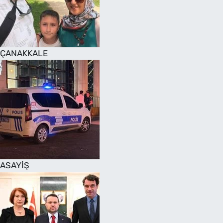
SAĞLIK
TV REHBERİ
ÇANAKKALE
ASAYİŞ