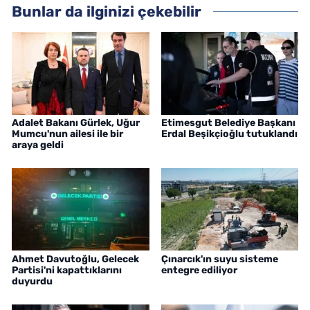
Bunlar da ilginizi çekebilir
Adalet Bakanı Gürlek, Uğur
Etimesgut Belediye Başkanı
Mumcu'nun ailesi ile bir
Erdal Beşikçioğlu tutuklandı
araya geldi
Ahmet Davutoğlu, Gelecek
Çınarcık'ın suyu sisteme
Partisi'ni kapattıklarını
entegre ediliyor
duyurdu