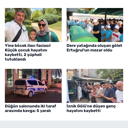
Yine böcek ilacı faciası!
Dere yatağında oluşan gölet
Küçük çocuk hayatını
Ertuğrul'un mezar oldu
kaybetti, 2 şüpheli
tutuklandı
Düğün salonunda iki taraf
İznik Gölü'ne düşen genç
arasında kavga: 5 yaralı
hayatını kaybetti