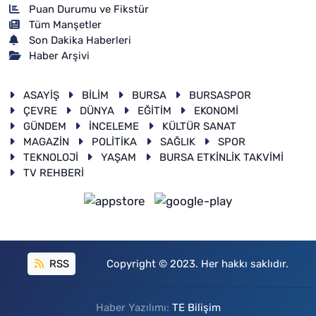
Puan Durumu ve Fikstür
Tüm Manşetler
Son Dakika Haberleri
Haber Arşivi
ASAYİŞ
BİLİM
BURSA
BURSASPOR
ÇEVRE
DÜNYA
EĞİTİM
EKONOMİ
GÜNDEM
İNCELEME
KÜLTÜR SANAT
MAGAZİN
POLİTİKA
SAĞLIK
SPOR
TEKNOLOJİ
YAŞAM
BURSA ETKİNLİK TAKVİMİ
TV REHBERİ
RSS
Copyright © 2023. Her hakkı saklıdır.
Haber Yazılımı:
TE Bilişim