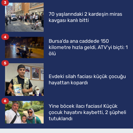
3
70 yaşlarındaki 2 kardeşin miras
kavgası kanlı bitti
4
Bursa'da ana caddede 150
kilometre hızla geldi, ATV'yi biçti: 1
ölü
5
Evdeki silah faciası küçük çocuğu
hayattan kopardı
6
Yine böcek ilacı faciası! Küçük
çocuk hayatını kaybetti, 2 şüpheli
tutuklandı