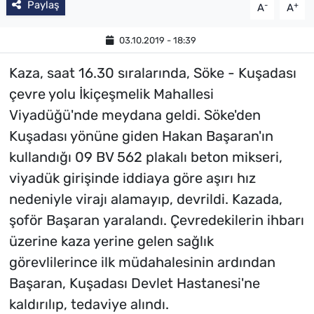
Paylaş
-
+
A
A
03.10.2019 - 18:39
Kaza, saat 16.30 sıralarında, Söke - Kuşadası
çevre yolu İkiçeşmelik Mahallesi
Viyadüğü'nde meydana geldi. Söke'den
Kuşadası yönüne giden Hakan Başaran'ın
kullandığı 09 BV 562 plakalı beton mikseri,
viyadük girişinde iddiaya göre aşırı hız
nedeniyle virajı alamayıp, devrildi. Kazada,
şoför Başaran yaralandı. Çevredekilerin ihbarı
üzerine kaza yerine gelen sağlık
görevlilerince ilk müdahalesinin ardından
Başaran, Kuşadası Devlet Hastanesi'ne
kaldırılıp, tedaviye alındı.