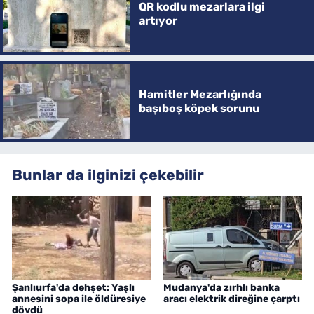
QR kodlu mezarlara ilgi
artıyor
Hamitler Mezarlığında
başıboş köpek sorunu
Bunlar da ilginizi çekebilir
Şanlıurfa'da dehşet: Yaşlı
Mudanya'da zırhlı banka
annesini sopa ile öldüresiye
aracı elektrik direğine çarptı
dövdü