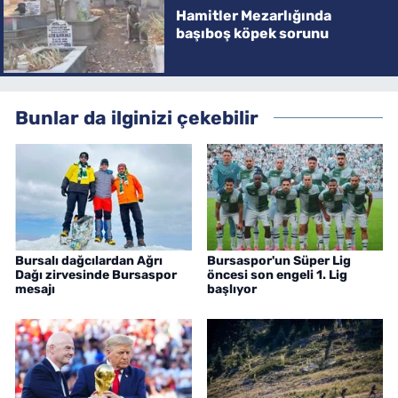
Hamitler Mezarlığında
başıboş köpek sorunu
Bunlar da ilginizi çekebilir
Bursalı dağcılardan Ağrı
Bursaspor'un Süper Lig
Dağı zirvesinde Bursaspor
öncesi son engeli 1. Lig
mesajı
başlıyor