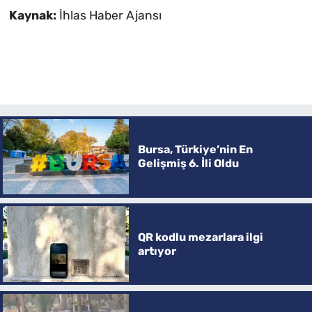
Kaynak:
İhlas Haber Ajansı
Bursa, Türkiye’nin En
Gelişmiş 6. İli Oldu
QR kodlu mezarlara ilgi
artıyor