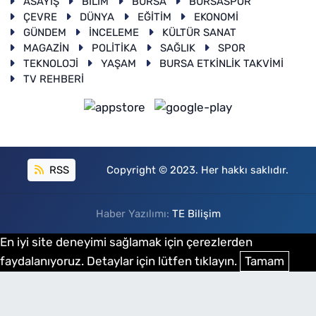
ASAYİŞ
BİLİM
BURSA
BURSASPOR
ÇEVRE
DÜNYA
EĞİTİM
EKONOMİ
GÜNDEM
İNCELEME
KÜLTÜR SANAT
MAGAZİN
POLİTİKA
SAĞLIK
SPOR
TEKNOLOJİ
YAŞAM
BURSA ETKİNLİK TAKVİMİ
TV REHBERİ
RSS
Copyright © 2023. Her hakkı saklıdır.
Haber Yazılımı:
TE Bilişim
En iyi site deneyimi sağlamak için çerezlerden
faydalanıyoruz. Detaylar için lütfen tıklayın.
Tamam