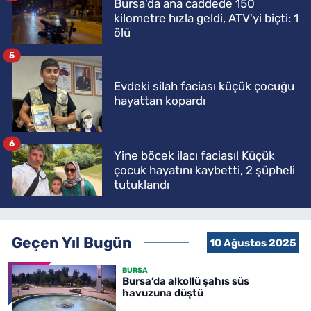
Bursa'da ana caddede 150
kilometre hızla geldi, ATV'yi biçti: 1
ölü
5
Evdeki silah faciası küçük çocuğu
hayattan kopardı
6
Yine böcek ilacı faciası! Küçük
çocuk hayatını kaybetti, 2 şüpheli
tutuklandı
Geçen Yıl Bugün
10 Ağustos 2025
BURSA
Bursa’da alkollü şahıs süs
havuzuna düştü