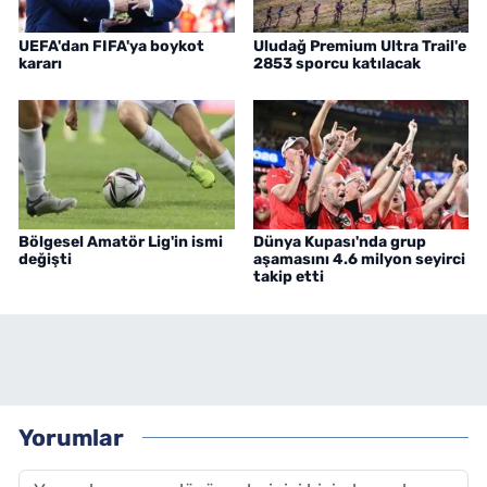
UEFA'dan FIFA'ya boykot
Uludağ Premium Ultra Trail'e
kararı
2853 sporcu katılacak
Bölgesel Amatör Lig'in ismi
Dünya Kupası'nda grup
değişti
aşamasını 4.6 milyon seyirci
takip etti
Yorumlar