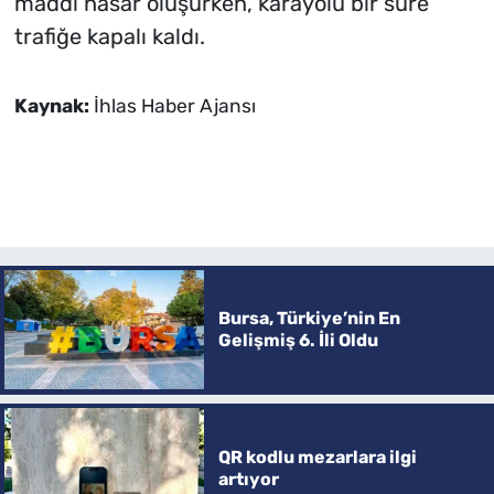
maddi hasar oluşurken, karayolu bir süre
trafiğe kapalı kaldı.
Kaynak:
İhlas Haber Ajansı
Bursa, Türkiye’nin En
Gelişmiş 6. İli Oldu
QR kodlu mezarlara ilgi
artıyor