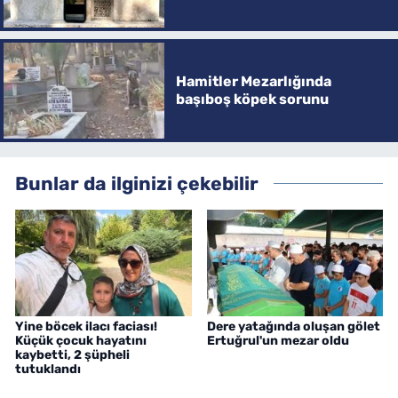
Hamitler Mezarlığında
başıboş köpek sorunu
Bunlar da ilginizi çekebilir
Yine böcek ilacı faciası!
Dere yatağında oluşan gölet
Küçük çocuk hayatını
Ertuğrul'un mezar oldu
kaybetti, 2 şüpheli
tutuklandı