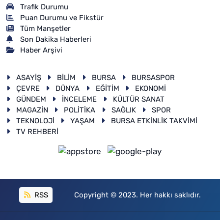
Trafik Durumu
Puan Durumu ve Fikstür
Tüm Manşetler
Son Dakika Haberleri
Haber Arşivi
ASAYİŞ
BİLİM
BURSA
BURSASPOR
ÇEVRE
DÜNYA
EĞİTİM
EKONOMİ
GÜNDEM
İNCELEME
KÜLTÜR SANAT
MAGAZİN
POLİTİKA
SAĞLIK
SPOR
TEKNOLOJİ
YAŞAM
BURSA ETKİNLİK TAKVİMİ
TV REHBERİ
RSS
Copyright © 2023. Her hakkı saklıdır.