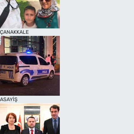
SAĞLIK
TV REHBERİ
ÇANAKKALE
ASAYİŞ