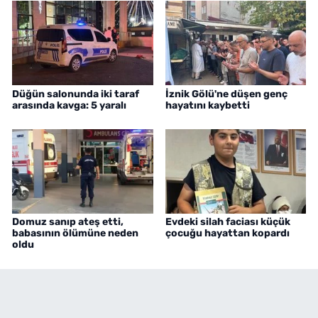
Düğün salonunda iki taraf
İznik Gölü'ne düşen genç
arasında kavga: 5 yaralı
hayatını kaybetti
Domuz sanıp ateş etti,
Evdeki silah faciası küçük
babasının ölümüne neden
çocuğu hayattan kopardı
oldu