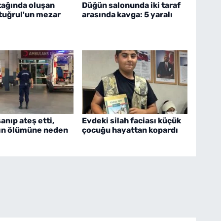
tağında oluşan
Düğün salonunda iki taraf
rtuğrul'un mezar
arasında kavga: 5 yaralı
nıp ateş etti,
Evdeki silah faciası küçük
ın ölümüne neden
çocuğu hayattan kopardı