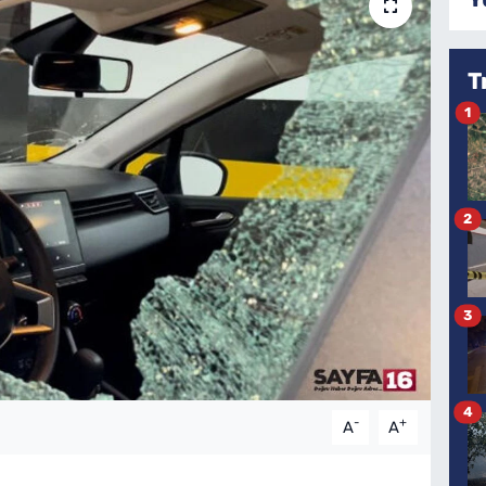
T
1
2
3
4
-
+
A
A