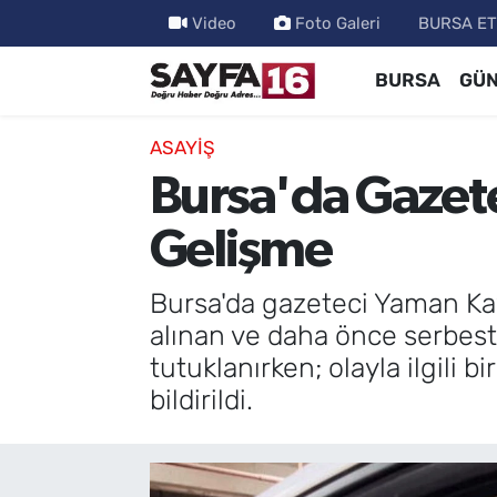
Video
Foto Galeri
BURSA ET
BURSA
GÜ
ÖZEL HABER
Hava Durumu
İNCELEME
Trafik Durumu
ASAYİŞ
Bursa'da Gazetec
MAGAZİN
TFF 2.Lig Beyaz Grup Puan Durumu ve Fikstür
Gelişme
BİLİM
Tüm Manşetler
Bursa'da gazeteci Yaman Kaya'
DÜNYA
Son Dakika Haberleri
alınan ve daha önce serbest 
tutuklanırken; olayla ilgili b
TEKNOLOJİ
Haber Arşivi
bildirildi.
SPOR
EĞİTİM