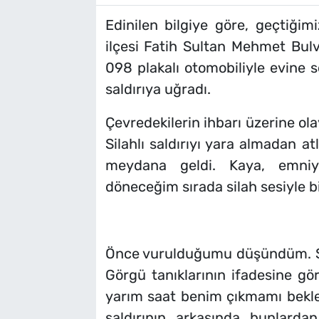
Edinilen bilgiye göre, geçtiğim
ilçesi Fatih Sultan Mehmet Bulv
098 plakalı otomobiliyle evine s
saldırıya uğradı.
Çevredekilerin ihbarı üzerine olay
Silahlı saldırıyı yara almadan a
meydana geldi. Kaya, emniye
döneceğim sırada silah sesiyle b
Önce vurulduğumu düşündüm. Son
Görgü tanıklarının ifadesine gör
yarım saat benim çıkmamı beklem
saldırının arkasında bunlard