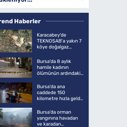
rend Haberler
Karacabey'de
TEKNOSAB'a yakın 7
köye doğalgaz
müjdesi
Bursa'da 8 aylık
hamile kadının
ölümünün ardındaki
şok gerçek
Bursa'da ana
caddede 150
kilometre hızla geldi,
ATV'yi biçti: 1 ölü
Bursa'da orman
yangınına havadan
ve karadan