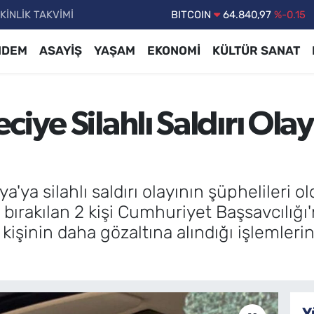
KİNLİK TAKVİMİ
DOLAR
47,7436
%0.18
EURO
55,2510
%0.32
NDEM
ASAYİŞ
YAŞAM
EKONOMİ
KÜLTÜR SANAT
STERLİN
64,4811
%0.38
GRAM ALTIN
6660.55
%0
iye Silahlı Saldırı Ola
BİST100
13.779
%-14
ya silahlı saldırı olayının şüphelileri o
bırakılan 2 kişi Cumhuriyet Başsavcılığı'n
ir kişinin daha gözaltına alındığı işlemler
Y