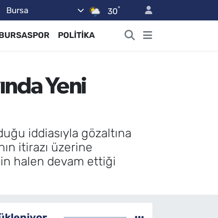
°
Bursa
30
BURSASPOR
POLİTİKA
yında Yeni
lduğu iddiasıyla gözaltına
ın itirazı üzerine
inin halen devam ettiği
ükleniyor...