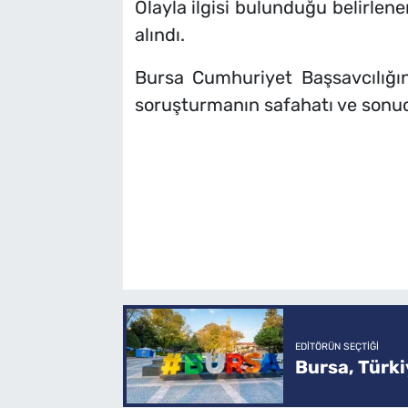
Olayla ilgisi bulunduğu belirlenen
alındı.
Bursa Cumhuriyet Başsavcılığın
soruşturmanın safahatı ve sonucu 
EDITÖRÜN SEÇTIĞI
Bursa, Türkiy