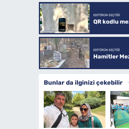
EDITÖRÜN SEÇTIĞI
QR kodlu mez
EDITÖRÜN SEÇTIĞI
Hamitler Me
Bunlar da ilginizi çekebilir