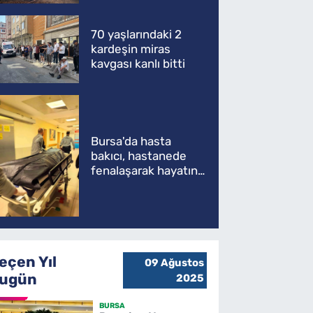
müdahale
70 yaşlarındaki 2
kardeşin miras
kavgası kanlı bitti
Bursa'da hasta
bakıcı, hastanede
fenalaşarak hayatını
kaybetti
eçen Yıl
09 Ağustos
ugün
2025
BURSA