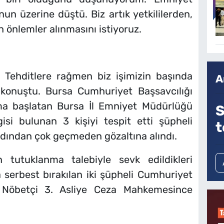
 üzerine düştü. Biz artık yetkililerden,
in önlemler alınmasını istiyoruz.
z. Tehditlere rağmen biz işimizin başında
A
konuştu. Bursa Cumhuriyet Başsavcılığı
rma başlatan Bursa İl Emniyet Müdürlüğü
S
gisi bulunan 3 kişiyi tespit etti şüpheli
t
ardından çok geçmeden gözaltına alındı.
 tutuklanma talebiyle sevk edildikleri
 serbest bırakılan iki şüpheli Cumhuriyet
ine Nöbetçi 3. Asliye Ceza Mahkemesince