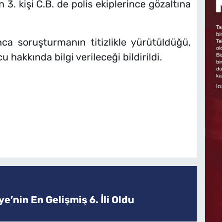
 3. kişi C.B. de polis ekiplerince gözaltına
ca soruşturmanın titizlikle yürütüldüğü,
hakkında bilgi verileceği bildirildi.
e’nin En Gelişmiş 6. İli Oldu