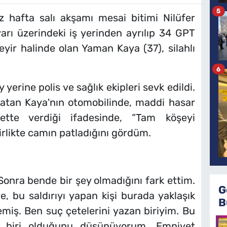
5
iz hafta salı akşamı mesai bitimi Nilüfer
arı üzerindeki iş yerinden ayrılıp 34 GPT
eyir halinde olan Yaman Kaya (37), silahlı
6
 yerine polis ve sağlık ekipleri sevk edildi.
tlatan Kaya'nın otomobilinde, maddi hasar
tte verdiği ifadesinde, “Tam köşeyi
irlikte camın patladığını gördüm.
ra bende bir şey olmadığını fark ettim.
G
e, bu saldırıyı yapan kişi burada yaklaşık
B
iş. Ben suç çetelerini yazan biriyim. Bu
an biri olduğunu düşünüyorum. Emniyet