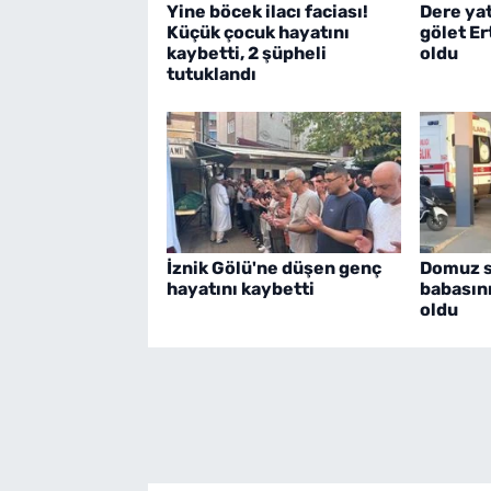
Yine böcek ilacı faciası!
Dere ya
Küçük çocuk hayatını
gölet E
kaybetti, 2 şüpheli
oldu
tutuklandı
İznik Gölü'ne düşen genç
Domuz sa
hayatını kaybetti
babasın
oldu