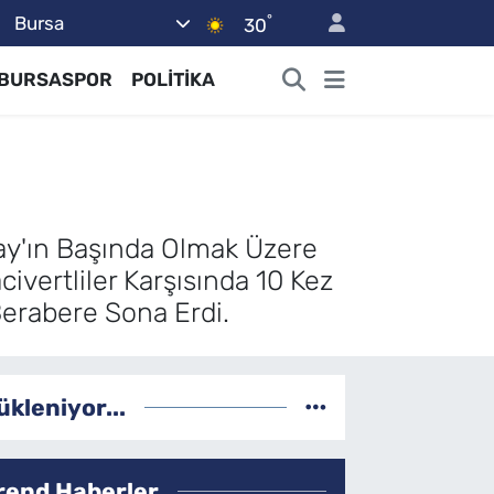
°
Bursa
30
BURSASPOR
POLİTİKA
ray'ın Başında Olmak Üzere
ivertliler Karşısında 10 Kez
Berabere Sona Erdi.
ükleniyor...
rend Haberler