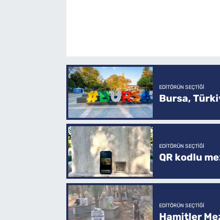
EDITÖRÜN SEÇTIĞI
Bursa, Türkiy
EDITÖRÜN SEÇTIĞI
QR kodlu mez
EDITÖRÜN SEÇTIĞI
Hamitler Me