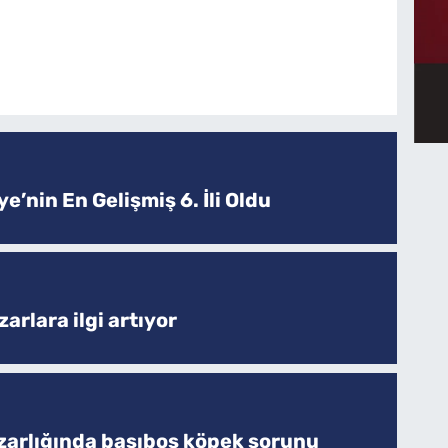
e’nin En Gelişmiş 6. İli Oldu
arlara ilgi artıyor
zarlığında başıboş köpek sorunu