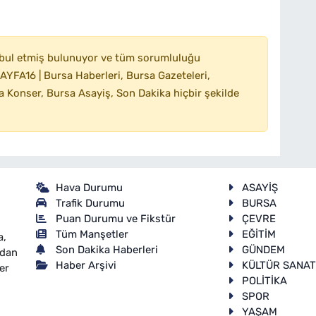
bul etmiş bulunuyor ve tüm sorumluluğu
YFA16 | Bursa Haberleri, Bursa Gazeteleri,
 Konser, Bursa Asayiş, Son Dakika hiçbir şekilde
Hava Durumu
ASAYİŞ
Trafik Durumu
BURSA
Puan Durumu ve Fikstür
ÇEVRE
Tüm Manşetler
EĞİTİM
a,
Son Dakika Haberleri
GÜNDEM
ndan
Haber Arşivi
KÜLTÜR SANA
er
POLİTİKA
SPOR
YAŞAM