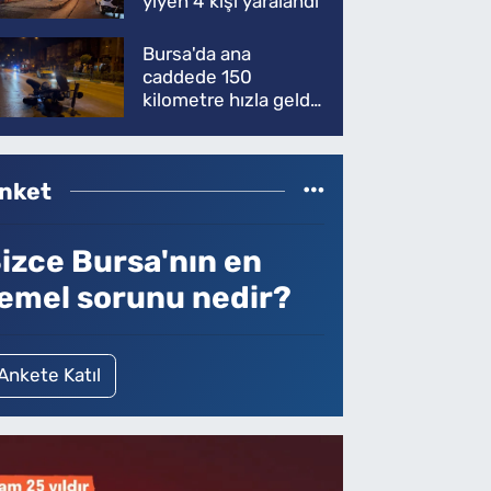
yiyen 4 kişi yaralandı
Bursa'da ana
caddede 150
kilometre hızla geldi,
ATV'yi biçti: 1 ölü
nket
izce Bursa'nın en
emel sorunu nedir?
Ankete Katıl