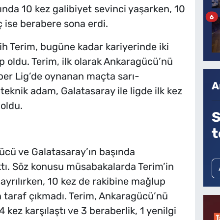
sında 10 kez galibiyet sevinci yaşarken, 10
6
 ise berabere sona erdi.
ih Terim, bugüne kadar kariyerinde iki
p oldu. Terim, ilk olarak Ankaragücü’nü
üper Lig’de oynanan maçta sarı-
A
lı teknik adam, Galatasaray ile ligde ilk kez
 oldu.
S
t
gücü ve Galatasaray’ın başında
tı. Söz konusu müsabakalarda Terim’in
ayrılırken, 10 kez de rakibine mağlup
 taraf çıkmadı. Terim, Ankaragücü’nü
e 4 kez karşılaştı ve 3 beraberlik, 1 yenilgi