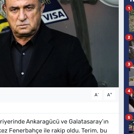
1
2
3
4
-
+
A
A
5
kariyerinde Ankaragücü ve Galatasaray’ın
ez Fenerbahçe ile rakip oldu. Terim, bu