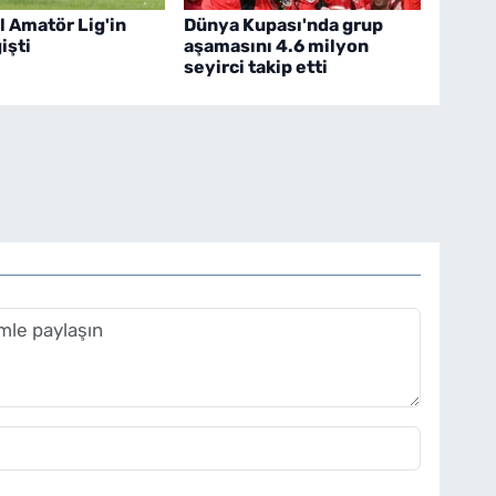
l Amatör Lig'in
Dünya Kupası'nda grup
işti
aşamasını 4.6 milyon
seyirci takip etti