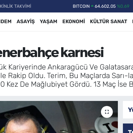
KİNLİK TAKVİMİ
DOLAR
47,5986
%0.06
EURO
55,0700
%0.1
NDEM
ASAYİŞ
YAŞAM
EKONOMİ
KÜLTÜR SANAT
STERLİN
64,2438
%0.21
GRAM ALTIN
6513.94
%0.32
Fenerbahçe karnesi
BİST100
13.768
%48
BITCOIN
64.602,05
%0.69
rlük Kariyerinde Ankaragücü Ve Galatasa
 Rakip Oldu. Terim, Bu Maçlarda Sarı-lac
 10 Kez De Mağlubiyet Gördü. 13 Maç İse 
Y
T