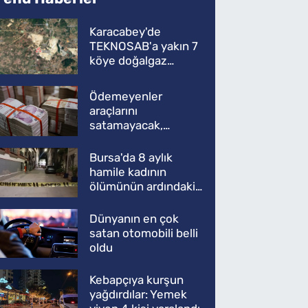
Karacabey'de
TEKNOSAB'a yakın 7
köye doğalgaz
müjdesi
Ödemeyenler
araçlarını
satamayacak,
kullanamayacak
Bursa'da 8 aylık
hamile kadının
ölümünün ardındaki
şok gerçek
Dünyanın en çok
satan otomobili belli
oldu
Kebapçıya kurşun
yağdırdılar: Yemek