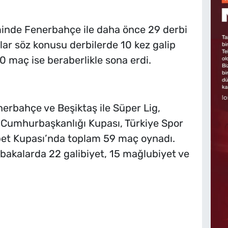
minde Fenerbahçe ile daha önce 29 derbi
ılar söz konusu derbilerde 10 kez galip
0 maç ise beraberlikle sona erdi.
enerbahçe ve Beşiktaş ile Süper Lig,
 Cumhurbaşkanlığı Kupası, Türkiye Spor
bet Kupası’nda toplam 59 maç oynadı.
akalarda 22 galibiyet, 15 mağlubiyet ve