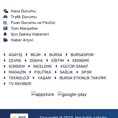
Hava Durumu
Trafik Durumu
Puan Durumu ve Fikstür
Tüm Manşetler
Son Dakika Haberleri
Haber Arşivi
ASAYİŞ
BİLİM
BURSA
BURSASPOR
ÇEVRE
DÜNYA
EĞİTİM
EKONOMİ
GÜNDEM
İNCELEME
KÜLTÜR SANAT
MAGAZİN
POLİTİKA
SAĞLIK
SPOR
TEKNOLOJİ
YAŞAM
BURSA ETKİNLİK TAKVİMİ
TV REHBERİ
RSS
Copyright © 2023. Her hakkı saklıdır.