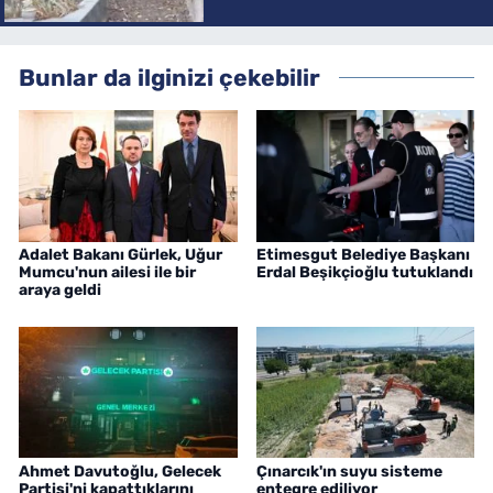
Bunlar da ilginizi çekebilir
Adalet Bakanı Gürlek, Uğur
Etimesgut Belediye Başkanı
Mumcu'nun ailesi ile bir
Erdal Beşikçioğlu tutuklandı
araya geldi
Ahmet Davutoğlu, Gelecek
Çınarcık'ın suyu sisteme
Partisi'ni kapattıklarını
entegre ediliyor