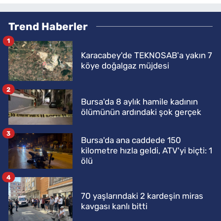
Trend Haberler
1
Karacabey'de TEKNOSAB'a yakın 7
köye doğalgaz müjdesi
2
Bursa'da 8 aylık hamile kadının
ölümünün ardındaki şok gerçek
3
Bursa'da ana caddede 150
kilometre hızla geldi, ATV'yi biçti: 1
ölü
4
70 yaşlarındaki 2 kardeşin miras
kavgası kanlı bitti