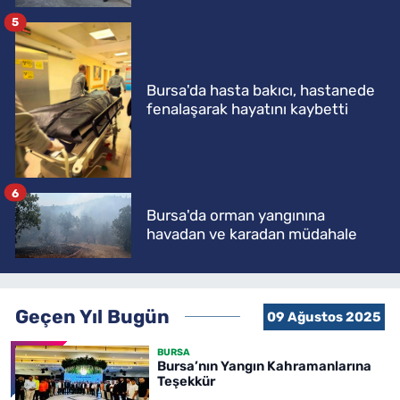
5
Bursa'da hasta bakıcı, hastanede
fenalaşarak hayatını kaybetti
6
Bursa'da orman yangınına
havadan ve karadan müdahale
Geçen Yıl Bugün
09 Ağustos 2025
BURSA
Bursa’nın Yangın Kahramanlarına
Teşekkür