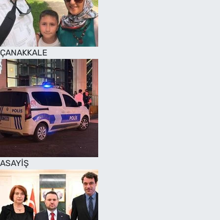
SAĞLIK
TV REHBERİ
ÇANAKKALE
ASAYİŞ