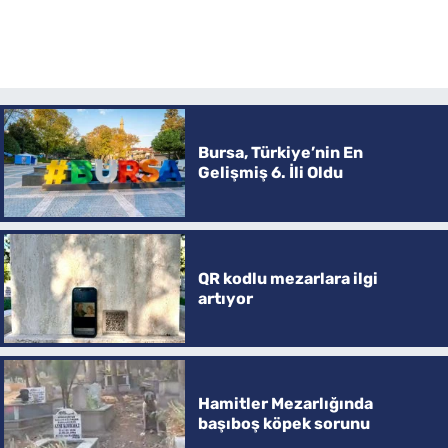
Bursa, Türkiye’nin En
Gelişmiş 6. İli Oldu
QR kodlu mezarlara ilgi
artıyor
Hamitler Mezarlığında
başıboş köpek sorunu