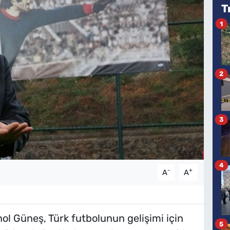
T
1
2
3
4
-
+
A
A
nol Güneş, Türk futbolunun gelişimi için
5