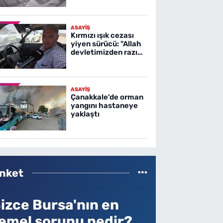
ASAYİŞ
Kırmızı ışık cezası
yiyen sürücü: "Allah
devletimizden razı
olsun"
ASAYİŞ
Çanakkale’de orman
yangını hastaneye
yaklaştı
nket
izce Bursa'nın en
emel sorunu nedir?