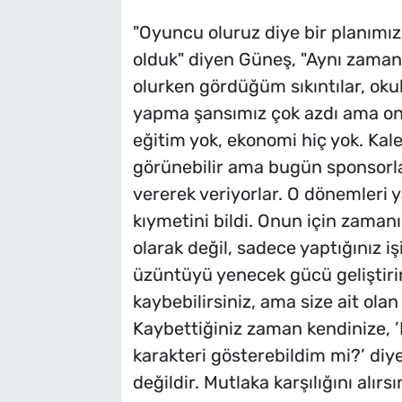
"Oyuncu oluruz diye bir planımı
olduk" diyen Güneş, "Aynı zama
olurken gördüğüm sıkıntılar, oku
yapma şansımız çok azdı ama onu
eğitim yok, ekonomi hiç yok. Kal
görünebilir ama bugün sponsorla
vererek veriyorlar. O dönemleri y
kıymetini bildi. Onun için zaman
olarak değil, sadece yaptığınız i
üzüntüyü yenecek gücü geliştiri
kaybebilirsiniz, ama size ait ola
Kaybettiğiniz zaman kendinize, ’
karakteri gösterebildim mi?’ diy
değildir. Mutlaka karşılığını alır