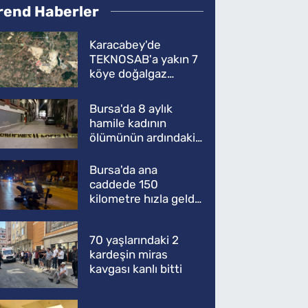
rend Haberler
Karacabey'de
TEKNOSAB'a yakın 7
köye doğalgaz
müjdesi
Bursa'da 8 aylık
hamile kadının
ölümünün ardındaki
şok gerçek
Bursa'da ana
caddede 150
kilometre hızla geldi,
ATV'yi biçti: 1 ölü
70 yaşlarındaki 2
kardeşin miras
kavgası kanlı bitti