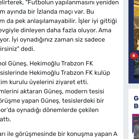
lirterek, "Futbolun yapılanmasını yeniden
ım ayında bir İzlanda maçı var. Bu
a pek anlaşılamayabilir. İşler iyi gittiği
evgiyle dinleyen daha fazla oluyor. Ama
ıyor. İyi oynadığınız zaman siz sadece
rsiniz" dedi.
6
enol Güneş, Hekimoğlu Trabzon FK
esislerinde Hekimoğlu Trabzon FK kulüp
m kurulu üyelerini ziyaret etti.
mlerini aktaran Güneş, modern tesisi
G
 görüşme yapan Güneş, tesislerdeki bir
B
r’da oynadığı dönemlerde çekilen
attı.
rı ile görüşmesinde bir konuşma yapan A