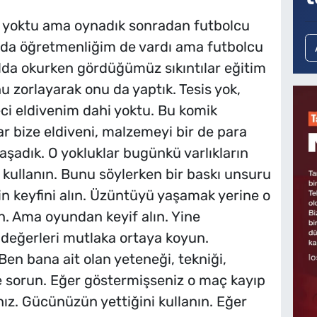
z yoktu ama oynadık sonradan futbolcu
nda öğretmenliğim de vardı ama futbolcu
lda okurken gördüğümüz sıkıntılar eğitim
 zorlayarak onu da yaptık. Tesis yok,
eci eldivenim dahi yoktu. Bu komik
r bize eldiveni, malzemeyi bir de para
aşadık. O yokluklar bugünkü varlıkların
ı kullanın. Bunu söylerken bir baskı unsuru
şin keyfini alın. Üzüntüyü yaşamak yerine o
n. Ama oyundan keyif alın. Yine
n değerleri mutlaka ortaya koyun.
Ben bana ait olan yeteneği, tekniği,
e sorun. Eğer göstermişseniz o maç kayıp
sınız. Gücünüzün yettiğini kullanın. Eğer