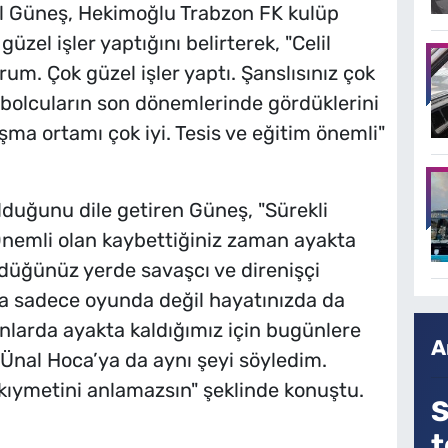
nol Güneş, Hekimoğlu Trabzon FK kulüp
zel işler yaptığını belirterek, "Celil
um. Çok güzel işler yaptı. Şanslısınız çok
futbolcuların son dönemlerinde gördüklerini
şma ortamı çok iyi. Tesis ve eğitim önemli"
lduğunu dile getiren Güneş, "Sürekli
nemli olan kaybettiğiniz zaman ayakta
üğünüz yerde savaşcı ve direnişçi
ca sadece oyunda değil hayatınızda da
anlarda ayakta kaldığımız için bugünlere
A
 Ünal Hoca’ya da aynı şeyi söyledim.
ymetini anlamazsın" şeklinde konuştu.
S
t