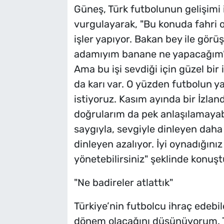
Güneş, Türk futbolunun gelişimi 
vurgulayarak, "Bu konuda fahri o
işler yapıyor. Bakan bey ile görü
adamıyım banane ne yapacağım’ di
Ama bu işi sevdiği için güzel bir i
da karı var. O yüzden futbolun y
istiyoruz. Kasım ayında bir İzla
doğrularım da pek anlaşılamayabili
saygıyla, sevgiyle dinleyen daha
dinleyen azalıyor. İyi oynadığını
yönetebilirsiniz" şeklinde konuşt
"Ne badireler atlattık"
Türkiye’nin futbolcu ihraç edebi
dönem olacağını düşünüyorum. Tür