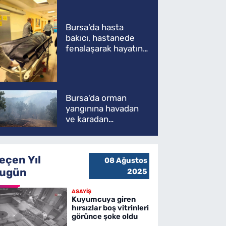
Bursa'da hasta
bakıcı, hastanede
fenalaşarak hayatını
kaybetti
Bursa'da orman
yangınına havadan
ve karadan
müdahale
eçen Yıl
08 Ağustos
ugün
2025
ASAYİŞ
Kuyumcuya giren
hırsızlar boş vitrinleri
görünce şoke oldu