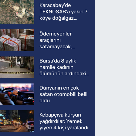
Karacabey'de
TEKNOSAB'a yakın 7
köye doğalgaz
müjdesi
Ödemeyenler
araçlarını
satamayacak,
kullanamayacak
Bursa'da 8 aylık
hamile kadının
ölümünün ardındaki
şok gerçek
Dünyanın en çok
satan otomobili belli
oldu
Kebapçıya kurşun
yağdırdılar: Yemek
yiyen 4 kişi yaralandı