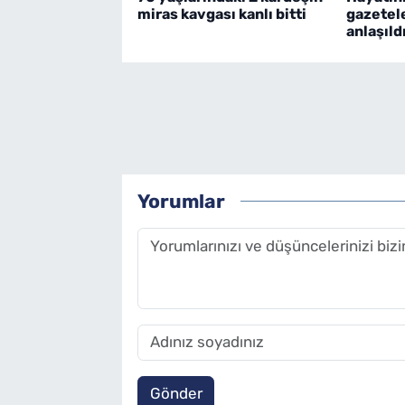
miras kavgası kanlı bitti
gazetel
anlaşıld
Yorumlar
Gönder