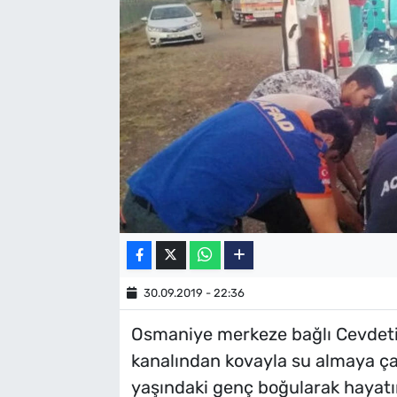
SAĞLIK
TV REHBERİ
30.09.2019 - 22:36
Osmaniye merkeze bağlı Cevdeti
kanalından kovayla su almaya ça
yaşındaki genç boğularak hayatın