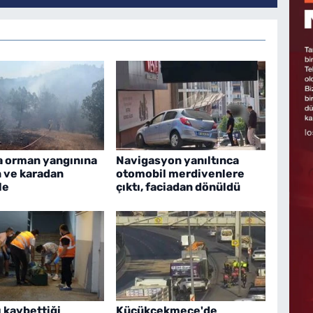
a orman yangınına
Navigasyon yanıltınca
 ve karadan
otomobil merdivenlere
le
çıktı, faciadan dönüldü
 kaybettiği
Küçükçekmece'de