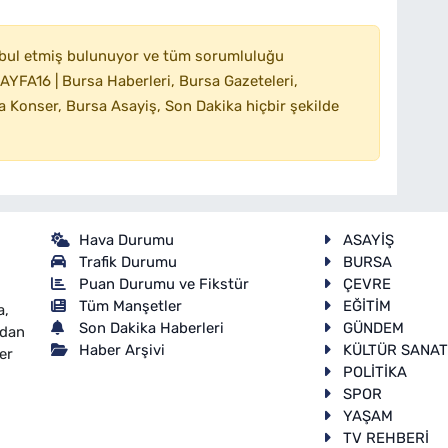
bul etmiş bulunuyor ve tüm sorumluluğu
YFA16 | Bursa Haberleri, Bursa Gazeteleri,
 Konser, Bursa Asayiş, Son Dakika hiçbir şekilde
Hava Durumu
ASAYİŞ
Trafik Durumu
BURSA
Puan Durumu ve Fikstür
ÇEVRE
Tüm Manşetler
EĞİTİM
a,
Son Dakika Haberleri
GÜNDEM
ndan
Haber Arşivi
KÜLTÜR SANA
er
POLİTİKA
SPOR
YAŞAM
TV REHBERİ