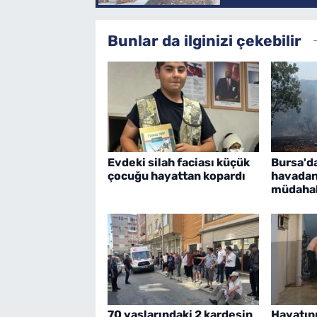
Bunlar da ilginizi çekebilir
Evdeki silah faciası küçük
Bursa'd
çocuğu hayattan kopardı
havadan
müdaha
70 yaşlarındaki 2 kardeşin
Hayatını