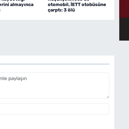
erini almayınca
otomobil, İETT otobüsüne
ı
çarptı: 3 ölü