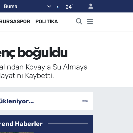
°
Bursa
24
BURSASPOR
POLİTİKA
enç boğuldu
alından Kovayla Su Almaya
yatını Kaybetti.
ükleniyor...
rend Haberler