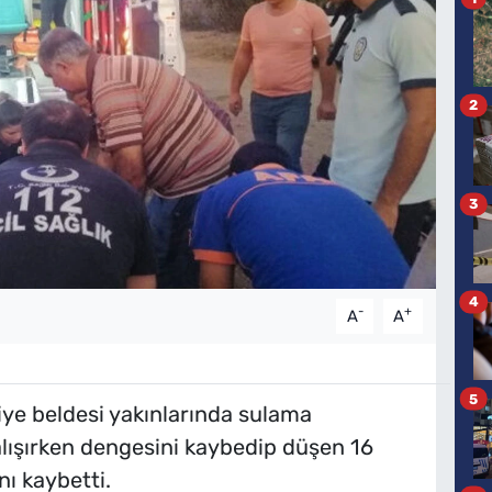
2
3
4
-
+
A
A
5
ye beldesi yakınlarında sulama
lışırken dengesini kaybedip düşen 16
ı kaybetti.