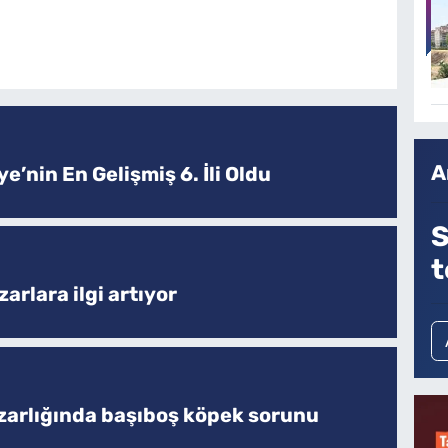
A
e’nin En Gelişmiş 6. İli Oldu
S
t
arlara ilgi artıyor
zarlığında başıboş köpek sorunu