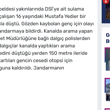
6
beldesi yakınlarında DSİ’ye ait sulama
alışan 16 yaşındaki Mustafa Yedier bir
a düştü. Gözden kaybolan genç için olayı
andarmaya bildirdi. Kanalda arama yapan
G
yet Müdürlüğüne bağlı dalgıç polislerden
B
dalgıçlar kanalda yaptıkları arama
dini düştüğü yerden 150 metre ileride
artılan gencin cesedi otopsi için
una kaldırıldı. Jandarmanın