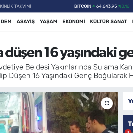
KİNLİK TAKVİMİ
DOLAR
47,6704
%0
EURO
55,0406
%-0.08
NDEM
ASAYİŞ
YAŞAM
EKONOMİ
KÜLTÜR SANAT
STERLİN
64,2143
%0
GRAM ALTIN
6500.87
%0.12
a düşen 16 yaşındaki g
BİST100
13.799
%70
BITCOIN
64.643,95
%0.16
detiye Beldesi Yakınlarında Sulama Kan
ip Düşen 16 Yaşındaki Genç Boğularak Ha
Y
T
1