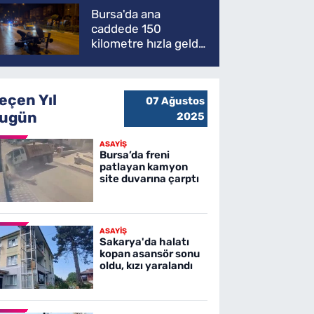
Bursa'da ana
caddede 150
kilometre hızla geldi,
ATV'yi biçti: 1 ölü
eçen Yıl
07 Ağustos
ugün
2025
ASAYİŞ
Bursa’da freni
patlayan kamyon
site duvarına çarptı
ASAYİŞ
Sakarya'da halatı
kopan asansör sonu
oldu, kızı yaralandı