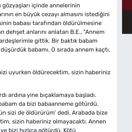
gözyaşları içinde annelerinin
rının en büyük cezayı almasını istediğini
sinin babası tarafından öldürülmesine
an dehşet anlarını anlatan B.E., "Annem
rdeşlerimle gittik. Bir baktık babam
 düşürdük babamı. O sırada annem kaçtı,
zi uyurken öldürecektim, sizin haberiniz
dı ardına yine bıçaklamaya başladı.
, babam da bizi babaanneme götürdü.
 sizi de öldürürüm’ dedi. Arabada bize
tim, sizin haberiniz olmayacaktı. Annen
ve bizi hızlıca götürdü. Kötü