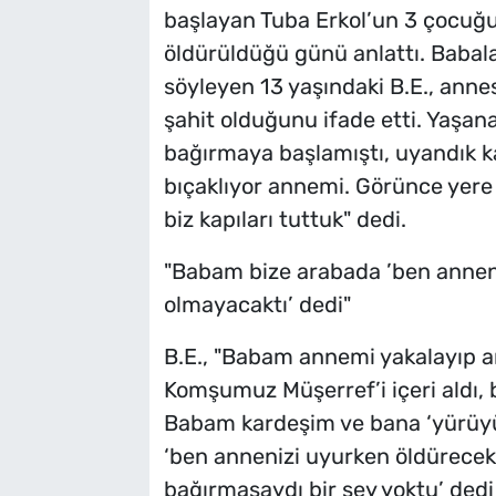
başlayan Tuba Erkol’un 3 çocuğu 
öldürüldüğü günü anlattı. Babala
söyleyen 13 yaşındaki B.E., anne
şahit olduğunu ifade etti. Yaşan
bağırmaya başlamıştı, uyandık ka
bıçaklıyor annemi. Görünce yere
biz kapıları tuttuk" dedi.
"Babam bize arabada ’ben anneni
olmayacaktı’ dedi"
B.E., "Babam annemi yakalayıp ar
Komşumuz Müşerref’i içeri aldı
Babam kardeşim ve bana ‘yürüyün
‘ben annenizi uyurken öldürecek
bağırmasaydı bir şey yoktu’ dedi 