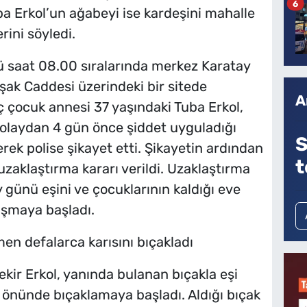
6
ba Erkol’un ağabeyi ise kardeşini mahalle
rini söyledi.
 saat 08.00 sıralarında merkez Karatay
şak Caddesi üzerindeki bir sitede
A
ç çocuk annesi 37 yaşındaki Tuba Erkol,
e olaydan 4 gün önce şiddet uyguladığı
S
erek polise şikayet etti. Şikayetin ardından
t
uzaklaştırma kararı verildi. Uzaklaştırma
 günü eşini ve çocuklarının kaldığı eve
tışmaya başladı.
n defalarca karısını bıçakladı
ir Erkol, yanında bulanan bıçakla eşi
i önünde bıçaklamaya başladı. Aldığı bıçak