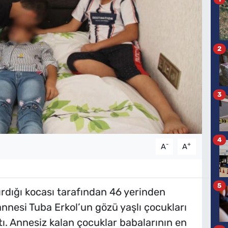
2
3
4
-
+
A
A
5
ırdığı kocası tarafından 46 yerinden
nnesi Tuba Erkol’un gözü yaşlı çocukları
ı. Annesiz kalan çocuklar babalarının en