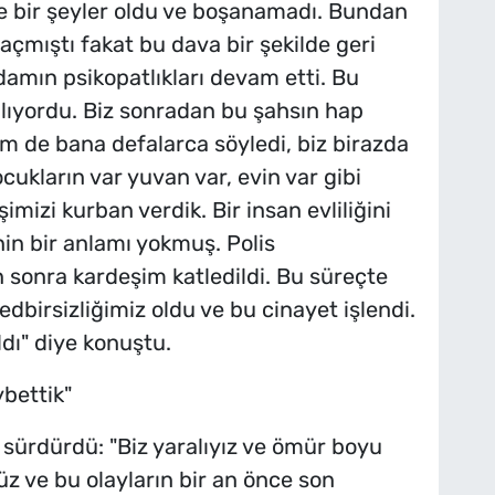
e bir şeyler oldu ve boşanamadı. Bundan
çmıştı fakat bu dava bir şekilde geri
damın psikopatlıkları devam etti. Bu
alıyordu. Biz sonradan bu şahsın hap
im de bana defalarca söyledi, biz birazda
cukların var yuvan var, evin var gibi
mizi kurban verdik. Bir insan evliliğini
in bir anlamı yokmuş. Polis
n sonra kardeşim katledildi. Bu süreçte
edbirsizliğimiz oldu ve bu cinayet işlendi.
dı" diye konuştu.
ybettik"
sürdürdü: "Biz yaralıyız ve ömür boyu
üz ve bu olayların bir an önce son