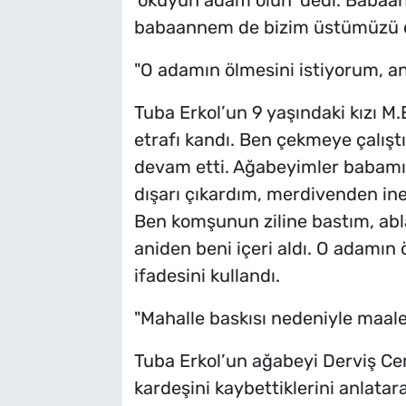
‘okuyun adam olun’ dedi. Babaanne
babaannem de bizim üstümüzü de
"O adamın ölmesini istiyorum, a
Tuba Erkol’un 9 yaşındaki kızı M
etrafı kandı. Ben çekmeye çalı
devam etti. Ağabeyimler babam
dışarı çıkardım, merdivenden ine
Ben komşunun ziline bastım, ab
aniden beni içeri aldı. O adamın
ifadesini kullandı.
"Mahalle baskısı nedeniyle maale
Tuba Erkol’un ağabeyi Derviş Ce
kardeşini kaybettiklerini anlata