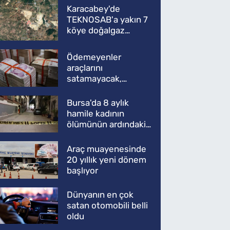
Karacabey'de
TEKNOSAB'a yakın 7
köye doğalgaz
müjdesi
Ödemeyenler
araçlarını
satamayacak,
kullanamayacak
Bursa'da 8 aylık
hamile kadının
ölümünün ardındaki
şok gerçek
Araç muayenesinde
20 yıllık yeni dönem
başlıyor
Dünyanın en çok
satan otomobili belli
oldu