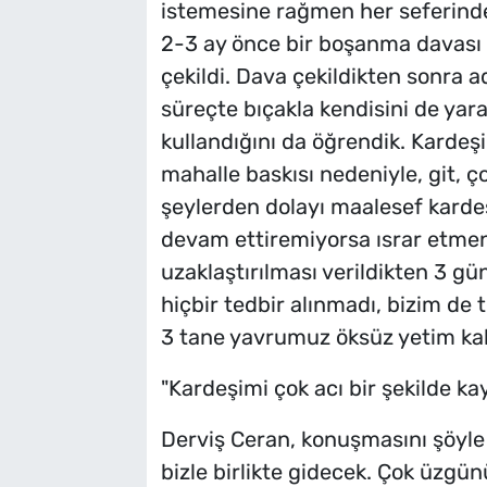
istemesine rağmen her seferind
2-3 ay önce bir boşanma davası a
çekildi. Dava çekildikten sonra a
süreçte bıçakla kendisini de yar
kullandığını da öğrendik. Kardeş
mahalle baskısı nedeniyle, git, ço
şeylerden dolayı maalesef kardeşi
devam ettiremiyorsa ısrar etmen
uzaklaştırılması verildikten 3 gü
hiçbir tedbir alınmadı, bizim de t
3 tane yavrumuz öksüz yetim kal
"Kardeşimi çok acı bir şekilde ka
Derviş Ceran, konuşmasını şöyle 
bizle birlikte gidecek. Çok üzgün