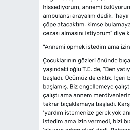
hissediyorum, annemi özlüyorum
ambulansı arayalım dedik, ’hayı
çöpe atacaktım, kimse bulamayac
cezası almasını istiyorum" diye 
"Annemi öpmek istedim ama izin
Çocuklarının gözleri önünde bıça
yaşındaki oğlu T.E. de, "Ben ya
başladı. Üçümüz de çıktık. İçer
başlamış. Biz engellemeye çalışt
çalıştı ama annem merdivenlerin
tekrar bıçaklamaya başladı. Karş
’yardım istemenize gerek yok an
istedim ama izin vermedi, bizi b