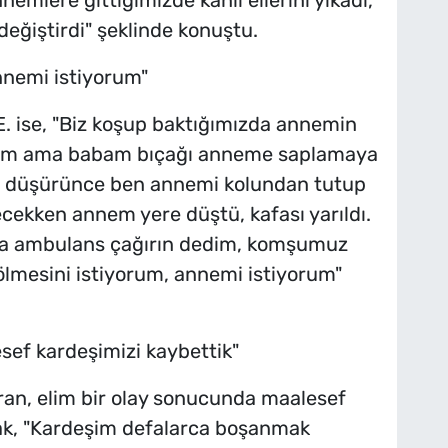
mlere gittiğimizde kanlı ellerini yıkadı,
ğiştirdi" şeklinde konuştu.
nnemi istiyorum"
.E. ise, "Biz koşup baktığımızda annemin
ştım ama babam bıçağı anneme saplamaya
ı düşürünce ben annemi kolundan tutup
cekken annem yere düştü, kafası yarıldı.
la ambulans çağırın dedim, komşumuz
 ölmesini istiyorum, annemi istiyorum"
sef kardeşimizi kaybettik"
ran, elim bir olay sonucunda maalesef
rak, "Kardeşim defalarca boşanmak