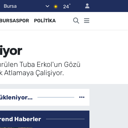
°
Bursa
24
BURSASPOR
POLİTİKA
tiyor
ürülen Tuba Erkol'un Gözü
k Atlamaya Çalişiyor.
ükleniyor...
rend Haberler