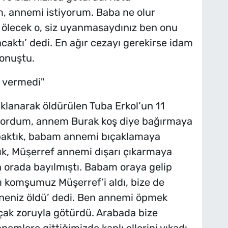
, annemi istiyorum. Baba ne olur
r ölecek o, siz uyanmasaydınız ben onu
aktı’ dedi. En ağır cezayı gerekirse idam
konuştu.
 vermedi"
klanarak öldürülen Tuba Erkol’un 11
tıyordum, annem Burak koş diye bağırmaya
i baktık, babam annemi bıçaklamaya
ık, Müşerref annemi dışarı çıkarmaya
 orada bayılmıştı. Babam oraya gelip
ı komşumuz Müşerref’i aldı, bize de
neniz öldü’ dedi. Ben annemi öpmek
ıçak zoruyla götürdü. Arabada bize