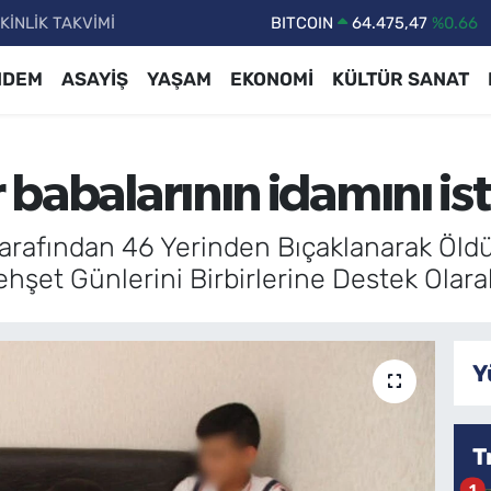
KİNLİK TAKVİMİ
DOLAR
47,5971
%0.05
EURO
55,1336
%0.18
NDEM
ASAYİŞ
YAŞAM
EKONOMİ
KÜLTÜR SANAT
STERLİN
64,2534
%0.22
GRAM ALTIN
6527.85
%0.54
r babalarının idamını is
BİST100
13.703
%0
BITCOIN
64.475,47
%0.66
Tarafından 46 Yerinden Bıçaklanarak Öld
Dehşet Günlerini Birbirlerine Destek Olara
Y
T
1