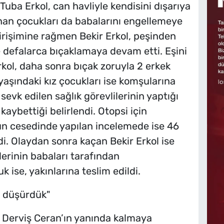
uba Erkol, can havliyle kendisini dışarıya
nan çocukları da babalarını engellemeye
girişimine rağmen Bekir Erkol, peşinden
de defalarca bıçaklamaya devam etti. Eşini
rkol, daha sonra bıçak zoruyla 2 erkek
yaşındaki kız çocukları ise komşularına
 sevk edilen sağlık görevlilerinin yaptığı
kaybettiği belirlendi. Otopsi için
’un cesedinde yapılan incelemede ise 46
di. Olaydan sonra kaçan Bekir Erkol ise
lerinin babaları tarafından
 ise, yakınlarına teslim edildi.
 düşürdük"
ı Derviş Ceran’ın yanında kalmaya