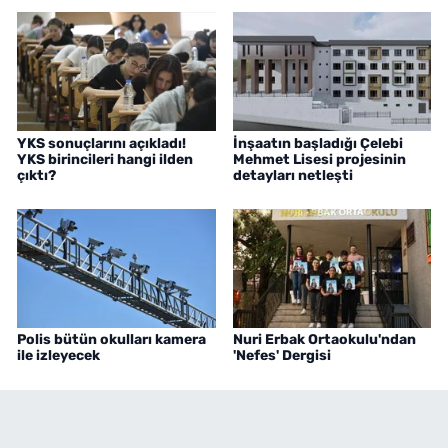
YKS sonuçlarını açıkladı!
İnşaatın başladığı Çelebi
YKS birincileri hangi ilden
Mehmet Lisesi projesinin
çıktı?
detayları netleşti
Polis bütün okulları kamera
Nuri Erbak Ortaokulu'ndan
ile izleyecek
'Nefes' Dergisi