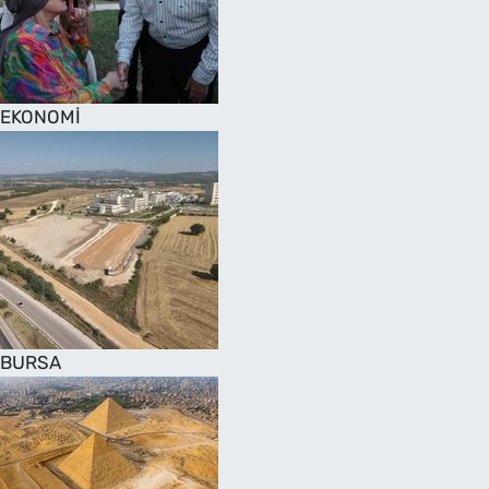
SAĞLIK
TV REHBERİ
EKONOMİ
BURSA