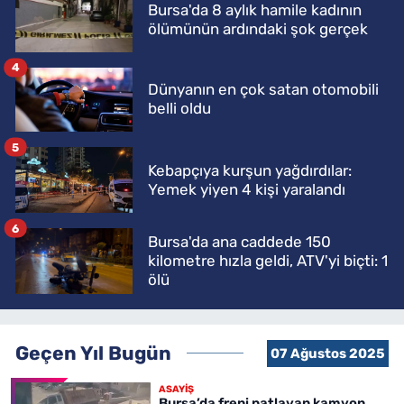
Bursa'da 8 aylık hamile kadının
ölümünün ardındaki şok gerçek
4
Dünyanın en çok satan otomobili
belli oldu
5
Kebapçıya kurşun yağdırdılar:
Yemek yiyen 4 kişi yaralandı
6
Bursa'da ana caddede 150
kilometre hızla geldi, ATV'yi biçti: 1
ölü
Geçen Yıl Bugün
07 Ağustos 2025
ASAYİŞ
Bursa’da freni patlayan kamyon