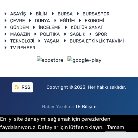
ASAYİŞ
BİLİM
BURSA
BURSASPOR
ÇEVRE
DÜNYA
EĞİTİM
EKONOMİ
GÜNDEM
İNCELEME
KÜLTÜR SANAT
MAGAZİN
POLİTİKA
SAĞLIK
SPOR
TEKNOLOJİ
YAŞAM
BURSA ETKİNLİK TAKVİMİ
TV REHBERİ
RSS
Copyright © 2023. Her hakkı saklıdır.
Haber Yazılımı:
TE Bilişim
En iyi site deneyimi sağlamak için çerezlerden
faydalanıyoruz. Detaylar için lütfen tıklayın.
Tamam