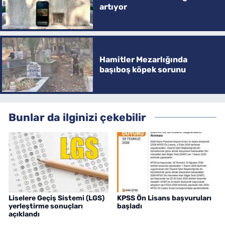
artıyor
Hamitler Mezarlığında
başıboş köpek sorunu
Bunlar da ilginizi çekebilir
Liselere Geçiş Sistemi (LGS)
KPSS Ön Lisans başvuruları
yerleştirme sonuçları
başladı
açıklandı