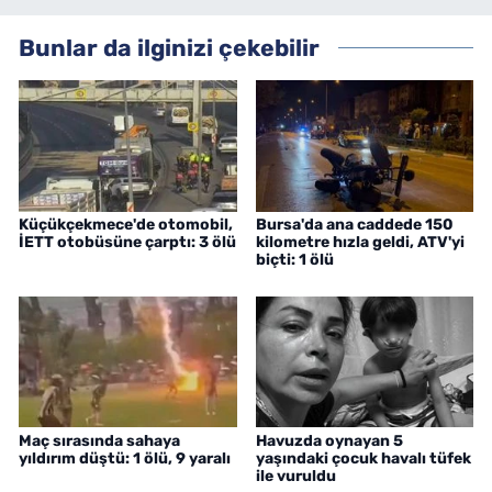
Bunlar da ilginizi çekebilir
Küçükçekmece'de otomobil,
Bursa'da ana caddede 150
İETT otobüsüne çarptı: 3 ölü
kilometre hızla geldi, ATV'yi
biçti: 1 ölü
Maç sırasında sahaya
Havuzda oynayan 5
yıldırım düştü: 1 ölü, 9 yaralı
yaşındaki çocuk havalı tüfek
ile vuruldu