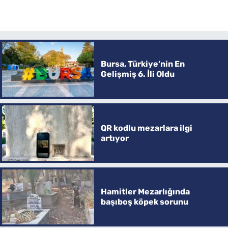
Bursa, Türkiye’nin En
Gelişmiş 6. İli Oldu
QR kodlu mezarlara ilgi
artıyor
Hamitler Mezarlığında
başıboş köpek sorunu