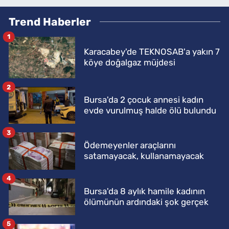
Trend Haberler
1
Karacabey'de TEKNOSAB'a yakın 7
köye doğalgaz müjdesi
2
Bursa'da 2 çocuk annesi kadın
evde vurulmuş halde ölü bulundu
3
Ödemeyenler araçlarını
satamayacak, kullanamayacak
4
Bursa'da 8 aylık hamile kadının
ölümünün ardındaki şok gerçek
5