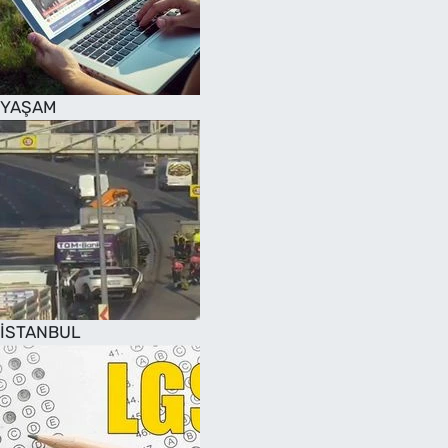
SAĞLIK
TV REHBERİ
YAŞAM
İSTANBUL