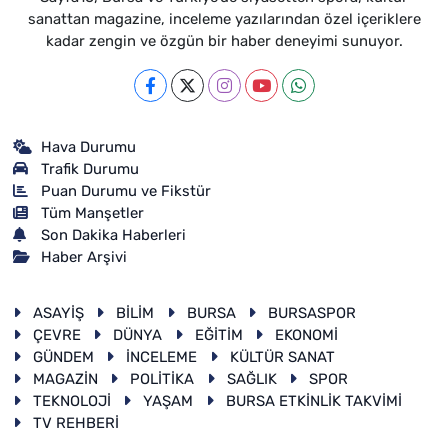
sanattan magazine, inceleme yazılarından özel içeriklere
kadar zengin ve özgün bir haber deneyimi sunuyor.
Hava Durumu
Trafik Durumu
Puan Durumu ve Fikstür
Tüm Manşetler
Son Dakika Haberleri
Haber Arşivi
ASAYİŞ
BİLİM
BURSA
BURSASPOR
ÇEVRE
DÜNYA
EĞİTİM
EKONOMİ
GÜNDEM
İNCELEME
KÜLTÜR SANAT
MAGAZİN
POLİTİKA
SAĞLIK
SPOR
TEKNOLOJİ
YAŞAM
BURSA ETKİNLİK TAKVİMİ
TV REHBERİ