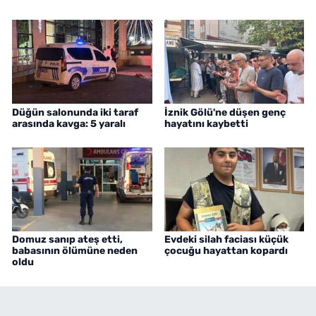
Düğün salonunda iki taraf
İznik Gölü'ne düşen genç
arasında kavga: 5 yaralı
hayatını kaybetti
Domuz sanıp ateş etti,
Evdeki silah faciası küçük
babasının ölümüne neden
çocuğu hayattan kopardı
oldu