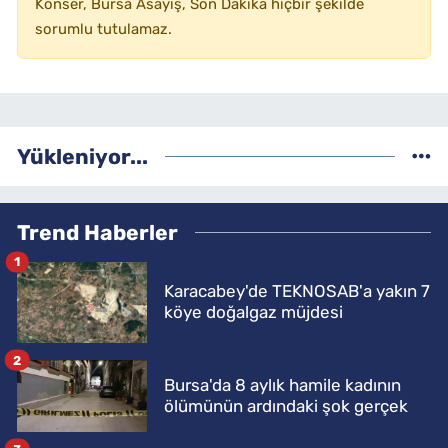
Konser, Bursa Asayiş, Son Dakika hiçbir şekilde
sorumlu tutulamaz.
Yükleniyor...
Trend Haberler
1
Karacabey'de TEKNOSAB'a yakın 7
köye doğalgaz müjdesi
2
Bursa'da 8 aylık hamile kadının
ölümünün ardındaki şok gerçek