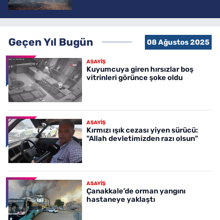
Geçen Yıl Bugün
08 Ağustos 2025
ASAYİŞ
Kuyumcuya giren hırsızlar boş
vitrinleri görünce şoke oldu
ASAYİŞ
Kırmızı ışık cezası yiyen sürücü:
"Allah devletimizden razı olsun"
ASAYİŞ
Çanakkale’de orman yangını
hastaneye yaklaştı