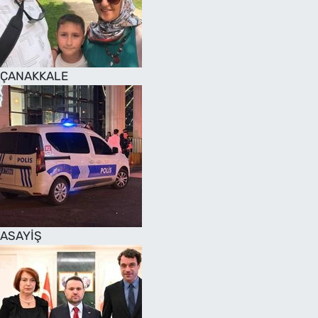
SAĞLIK
TV REHBERİ
ÇANAKKALE
ASAYİŞ