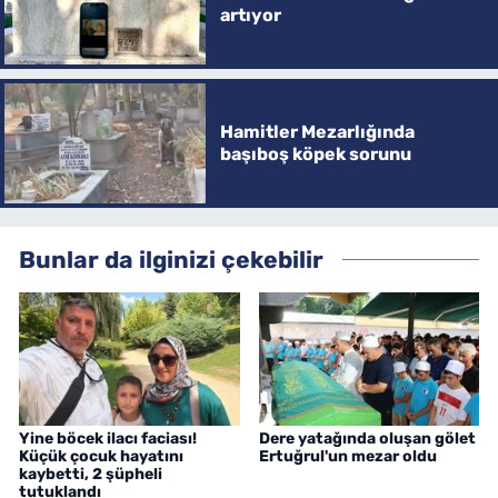
artıyor
Hamitler Mezarlığında
başıboş köpek sorunu
Bunlar da ilginizi çekebilir
Yine böcek ilacı faciası!
Dere yatağında oluşan gölet
Küçük çocuk hayatını
Ertuğrul'un mezar oldu
kaybetti, 2 şüpheli
tutuklandı