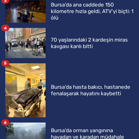
3
Bursa'da ana caddede 150
kilometre hızla geldi, ATV'yi biçti: 1
ölü
4
70 yaşlarındaki 2 kardeşin miras
kavgası kanlı bitti
5
Bursa'da hasta bakıcı, hastanede
fenalaşarak hayatını kaybetti
6
Bursa'da orman yangınına
havadan ve karadan müdahale