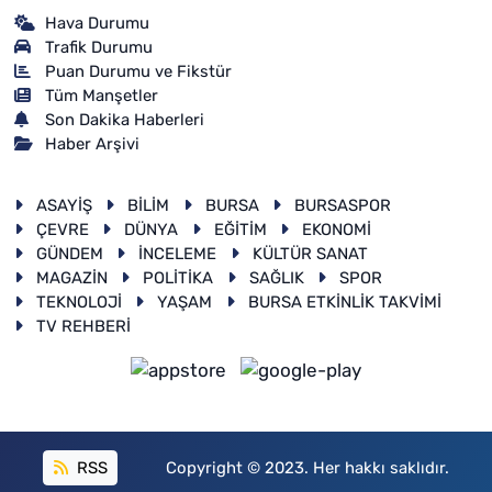
Hava Durumu
Trafik Durumu
Puan Durumu ve Fikstür
Tüm Manşetler
Son Dakika Haberleri
Haber Arşivi
ASAYİŞ
BİLİM
BURSA
BURSASPOR
ÇEVRE
DÜNYA
EĞİTİM
EKONOMİ
GÜNDEM
İNCELEME
KÜLTÜR SANAT
MAGAZİN
POLİTİKA
SAĞLIK
SPOR
TEKNOLOJİ
YAŞAM
BURSA ETKİNLİK TAKVİMİ
TV REHBERİ
RSS
Copyright © 2023. Her hakkı saklıdır.