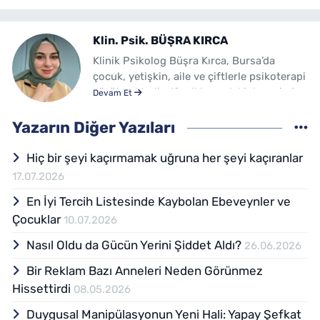
Klin. Psik. BÜŞRA KIRCA
Klinik Psikolog Büşra Kırca, Bursa’da
çocuk, yetişkin, aile ve çiftlerle psikoterapi
yürütmektedir. 12 yıllık mesleki deneyimi
Devam Et
ile yazılarında okuyucunun kendi yaşamına
ayna tutarak duygusal süreçlerini fark
Yazarın Diğer Yazıları
etmesini ve kendini anlama yolculuğuna
eşlik etmeyi hedeflemektedir.
Hiç bir şeyi kaçırmamak uğruna her şeyi kaçıranlar
17.07.2026
En İyi Tercih Listesinde Kaybolan Ebeveynler ve
Çocuklar
10.07.2026
Nasıl Oldu da Gücün Yerini Şiddet Aldı?
26.06.2026
Bir Reklam Bazı Anneleri Neden Görünmez
Hissettirdi
08.05.2026
Duygusal Manipülasyonun Yeni Hali: Yapay Şefkat