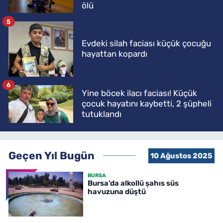
ölü
5
Evdeki silah faciası küçük çocuğu
hayattan kopardı
6
Yine böcek ilacı faciası! Küçük
çocuk hayatını kaybetti, 2 şüpheli
tutuklandı
Geçen Yıl Bugün
10 Ağustos 2025
BURSA
Bursa’da alkollü şahıs süs
havuzuna düştü