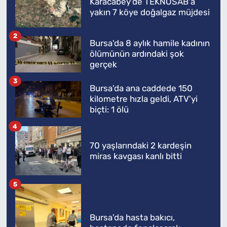
Karacabey'de TEKNOSAB'a
yakın 7 köye doğalgaz müjdesi
2
Bursa'da 8 aylık hamile kadının
ölümünün ardındaki şok
gerçek
3
Bursa'da ana caddede 150
kilometre hızla geldi, ATV'yi
biçti: 1 ölü
4
70 yaşlarındaki 2 kardeşin
miras kavgası kanlı bitti
5
Bursa'da hasta bakıcı,