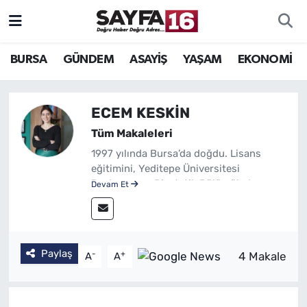
ÖZEL HABER
Hava Durumu
BURSA
GÜNDEM
ASAYİŞ
YAŞAM
EKONOMİ
İNCELEME
Trafik Durumu
ECEM KESKİN
MAGAZİN
TFF 2.Lig Beyaz Grup Puan Durumu ve Fikstür
Tüm Makaleleri
1997 yılında Bursa’da doğdu. Lisans
BİLİM
Tüm Manşetler
eğitimini, Yeditepe Üniversitesi
Beslenme ve Diyetetik Bölümü'nde
Devam Et
DÜNYA
Son Dakika Haberleri
tamamladı. Yanı sıra aynı üniversitede,
Gastronomi ve Mutfak Sanatları
TEKNOLOJİ
Haber Arşivi
Bölümü'nde yan dal eğitimi aldı.
Fonksiyonel Tıp Diyetisyeni olarak özel
Paylaş
-
+
4 Makale
A
A
ofisinde danışmanlık hizmetini
SPOR
sürdürmektedir.
EĞİTİM