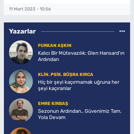
11 Mart 2023 - 10:56
Yazarlar
FURKAN AŞKIN
Kalıcı Bir Mütevazılık: Glen Hansard’ın
Ardından
KLIN. PSIK. BÜŞRA KIRCA
Hiç bir şeyi kaçırmamak uğruna her
şeyi kaçıranlar
EMRE KIRBAŞ
Sezonun Ardından.. Güvenimiz Tam,
Yola Devam