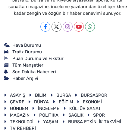
Sayfa16, Bursa ve Türkiye'de siyasetten spora, kültür
sanattan magazine, inceleme yazılarından özel içeriklere
kadar zengin ve özgün bir haber deneyimi sunuyor.
Hava Durumu
Trafik Durumu
Puan Durumu ve Fikstür
Tüm Manşetler
Son Dakika Haberleri
Haber Arşivi
ASAYİŞ
BİLİM
BURSA
BURSASPOR
ÇEVRE
DÜNYA
EĞİTİM
EKONOMİ
GÜNDEM
İNCELEME
KÜLTÜR SANAT
MAGAZİN
POLİTİKA
SAĞLIK
SPOR
TEKNOLOJİ
YAŞAM
BURSA ETKİNLİK TAKVİMİ
TV REHBERİ