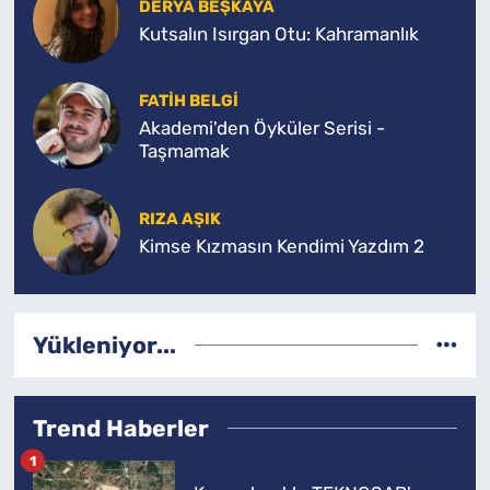
DERYA BEŞKAYA
Kutsalın Isırgan Otu: Kahramanlık
FATİH BELGİ
Akademi'den Öyküler Serisi -
Taşmamak
RIZA AŞIK
Kimse Kızmasın Kendimi Yazdım 2
Yükleniyor...
Trend Haberler
1