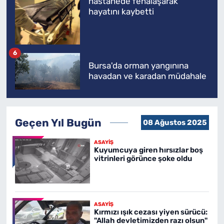
hastanede fenalaşarak
hayatını kaybetti
6
Bursa'da orman yangınına
havadan ve karadan müdahale
Geçen Yıl Bugün
08 Ağustos 2025
ASAYİŞ
Kuyumcuya giren hırsızlar boş
vitrinleri görünce şoke oldu
ASAYİŞ
Kırmızı ışık cezası yiyen sürücü:
"Allah devletimizden razı olsun"