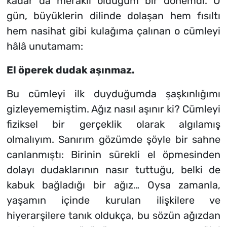
kadar da meraklı olduğum bir dönemdi. O
gün, büyüklerin dilinde dolaşan hem fısıltı
hem nasihat gibi kulağıma çalınan o cümleyi
hâlâ unutamam:
El öperek dudak aşınmaz.
Bu cümleyi ilk duyduğumda şaşkınlığımı
gizleyememiştim. Ağız nasıl aşınır ki? Cümleyi
fiziksel bir gerçeklik olarak algılamış
olmalıyım. Sanırım gözümde şöyle bir sahne
canlanmıştı: Birinin sürekli el öpmesinden
dolayı dudaklarının nasır tuttuğu, belki de
kabuk bağladığı bir ağız… Oysa zamanla,
yaşamın içinde kurulan ilişkilere ve
hiyerarşilere tanık oldukça, bu sözün ağızdan