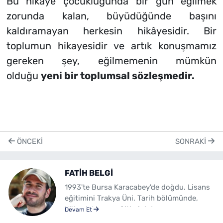
Bu hikâye çocukluğunda bir gün eğilmek
zorunda kalan, büyüdüğünde başını
kaldıramayan herkesin hikâyesidir. Bir
toplumun hikayesidir ve artık konuşmamız
gereken şey, eğilmemenin mümkün
olduğu
yeni bir toplumsal sözleşmedir.
ÖNCEKI
SONRAKI
FATİH BELGİ
1993'te Bursa Karacabey'de doğdu. Lisans
eğitimini Trakya Üni. Tarih bölümünde,
Yüksek Lisans eğitimini de aynı
Devam Et
üniversitenin İnsan ve Toplum