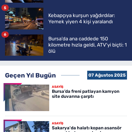
5
Kebapçıya kurşun yağdırdılar:
Yemek yiyen 4 kişi yaralandı
6
Bursa'da ana caddede 150
kilometre hızla geldi, ATV'yi biçti: 1
ölü
Geçen Yıl Bugün
07 Ağustos 2025
ASAYİŞ
Bursa’da freni patlayan kamyon
site duvarına çarptı
ASAYİŞ
Sakarya'da halatı kopan asansör