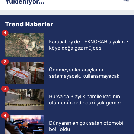
Yükleniyor...
Trend Haberler
1
Karacabey'de TEKNOSAB'a yakın 7
köye doğalgaz müjdesi
2
Ödemeyenler araçlarını
satamayacak, kullanamayacak
3
Bursa'da 8 aylık hamile kadının
ölümünün ardındaki şok gerçek
4
Dünyanın en çok satan otomobili
belli oldu