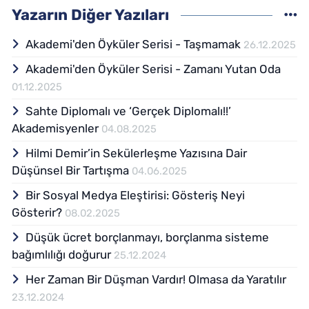
Araştırmaları Ana Bilim Dalı'nda tamamladı.
Yazarın Diğer Yazıları
Halihazırda aynı üniversitenin Tarih
bölümünde doktora eğitimini sürdürmekte
Akademi'den Öyküler Serisi - Taşmamak
26.12.2025
ve araştırmalar yürütmektedir...
Akademi'den Öyküler Serisi - Zamanı Yutan Oda
[email protected]
01.12.2025
Sahte Diplomalı ve ‘Gerçek Diplomalı!!’
Akademisyenler
04.08.2025
Hilmi Demir’in Sekülerleşme Yazısına Dair
Düşünsel Bir Tartışma
04.06.2025
Bir Sosyal Medya Eleştirisi: Gösteriş Neyi
Gösterir?
08.02.2025
Düşük ücret borçlanmayı, borçlanma sisteme
bağımlılığı doğurur
25.12.2024
Her Zaman Bir Düşman Vardır! Olmasa da Yaratılır
23.12.2024