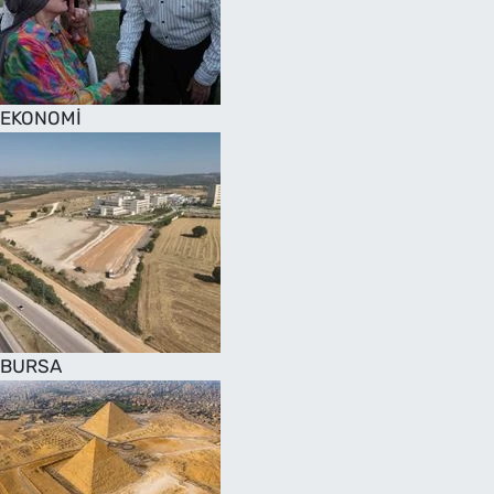
SAĞLIK
TV REHBERİ
EKONOMİ
BURSA