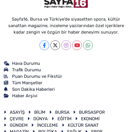
Sayfa16, Bursa ve Türkiye'de siyasetten spora, kültür
sanattan magazine, inceleme yazılarından özel içeriklere
kadar zengin ve özgün bir haber deneyimi sunuyor.
Hava Durumu
Trafik Durumu
Puan Durumu ve Fikstür
Tüm Manşetler
Son Dakika Haberleri
Haber Arşivi
ASAYİŞ
BİLİM
BURSA
BURSASPOR
ÇEVRE
DÜNYA
EĞİTİM
EKONOMİ
GÜNDEM
İNCELEME
KÜLTÜR SANAT
MAGAZİN
POLİTİKA
SAĞLIK
SPOR